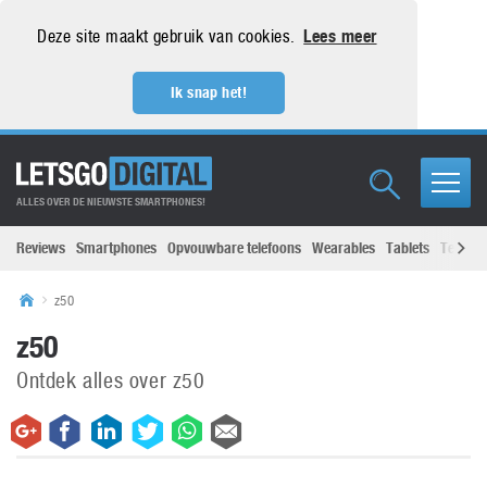
Deze site maakt gebruik van cookies.
Lees meer
Ik snap het!
ALLES OVER DE NIEUWSTE SMARTPHONES!
Reviews
Smartphones
Opvouwbare telefoons
Wearables
Tablets
Televisi
z50
z50
Ontdek alles over z50