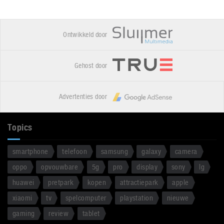
Ontwikkeld door
Gehost door
Advertenties door
Topics
smartphone
telefoon
samsung
galaxy
camera
oppo
opvouwbare
5g
pro
display
sony
lg
huawei
pretpark
kopen
attractiepark
apple
xiaomi
tv
spelcomputer
playstation
nieuwe
gaming
review
tablet