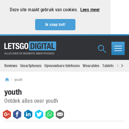
Deze site maakt gebruik van cookies.
Lees meer
Ik snap het!
ALLES OVER DE NIEUWSTE SMARTPHONES!
Reviews
Smartphones
Opvouwbare telefoons
Wearables
Tablets
Televisi
youth
youth
Ontdek alles over youth