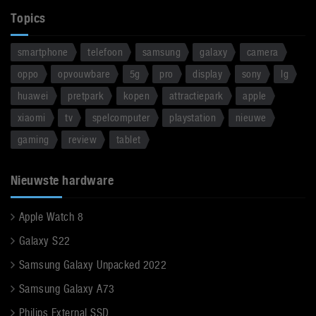
Topics
smartphone
telefoon
samsung
galaxy
camera
oppo
opvouwbare
5g
pro
display
sony
lg
huawei
pretpark
kopen
attractiepark
apple
xiaomi
tv
spelcomputer
playstation
nieuwe
gaming
review
tablet
Nieuwste hardware
Apple Watch 8
Galaxy S22
Samsung Galaxy Unpacked 2022
Samsung Galaxy A73
Philips External SSD