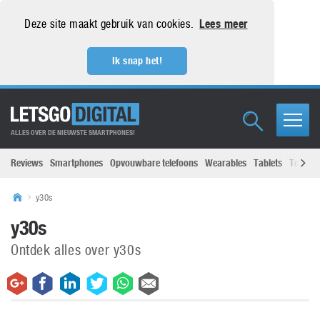
Deze site maakt gebruik van cookies.
Lees meer
Ik snap het!
ALLES OVER DE NIEUWSTE SMARTPHONES!
Reviews
Smartphones
Opvouwbare telefoons
Wearables
Tablets
Televisi
y30s
y30s
Ontdek alles over y30s