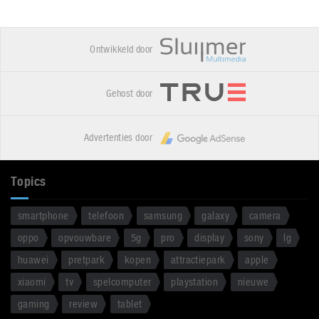
Ontwikkeld door
Gehost door
Advertenties door
Topics
smartphone
telefoon
samsung
galaxy
camera
oppo
opvouwbare
5g
pro
display
sony
lg
huawei
pretpark
kopen
attractiepark
apple
xiaomi
tv
spelcomputer
playstation
nieuwe
gaming
review
tablet