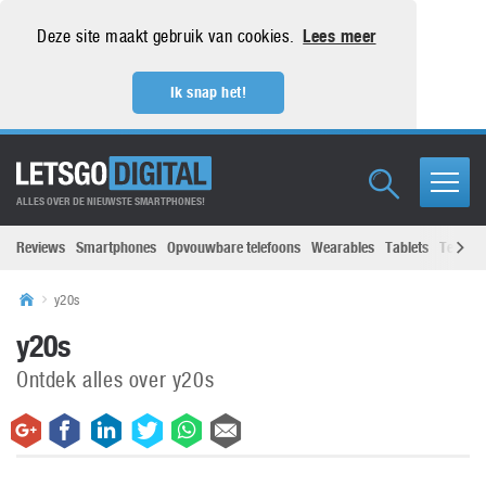
Deze site maakt gebruik van cookies.
Lees meer
Ik snap het!
ALLES OVER DE NIEUWSTE SMARTPHONES!
Reviews
Smartphones
Opvouwbare telefoons
Wearables
Tablets
Televisi
y20s
y20s
Ontdek alles over y20s