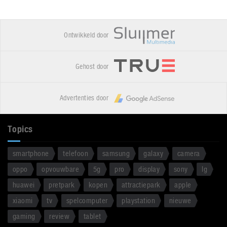
Ontwikkeld door
Gehost door
Advertenties door
Topics
smartphone
telefoon
samsung
galaxy
camera
oppo
opvouwbare
5g
pro
display
sony
lg
huawei
pretpark
kopen
attractiepark
apple
xiaomi
tv
spelcomputer
playstation
nieuwe
gaming
review
tablet