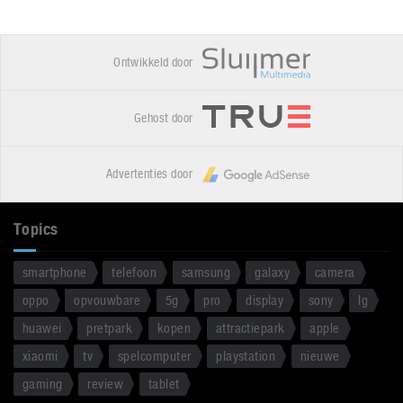
Ontwikkeld door
Gehost door
Advertenties door
Topics
smartphone
telefoon
samsung
galaxy
camera
oppo
opvouwbare
5g
pro
display
sony
lg
huawei
pretpark
kopen
attractiepark
apple
xiaomi
tv
spelcomputer
playstation
nieuwe
gaming
review
tablet