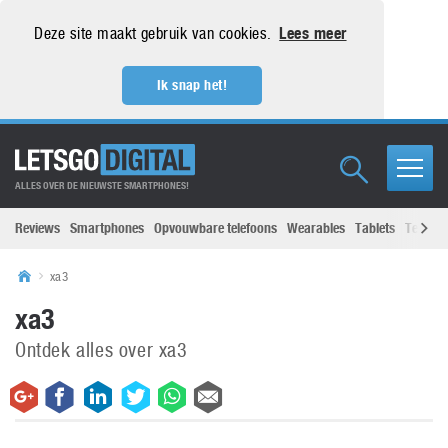
Deze site maakt gebruik van cookies.
Lees meer
Ik snap het!
ALLES OVER DE NIEUWSTE SMARTPHONES!
Reviews
Smartphones
Opvouwbare telefoons
Wearables
Tablets
Televisi
xa3
xa3
Ontdek alles over xa3