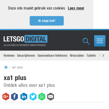
Deze site maakt gebruik van cookies.
Lees meer
Ik snap het!
ALLES OVER DE NIEUWSTE SMARTPHONES!
Reviews
Smartphones
Opvouwbare telefoons
Wearables
Tablets
Televisi
xa1 plus
xa1 plus
Ontdek alles over xa1 plus