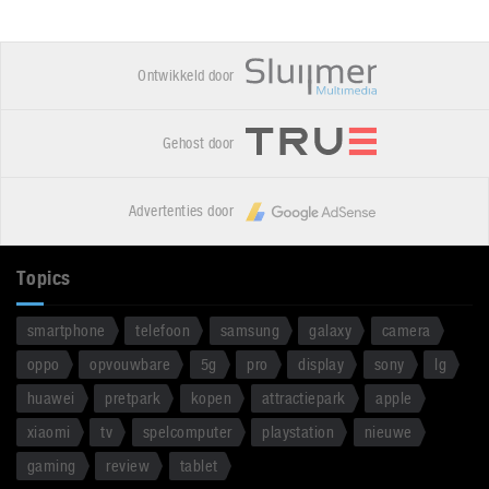
Ontwikkeld door
Gehost door
Advertenties door
Topics
smartphone
telefoon
samsung
galaxy
camera
oppo
opvouwbare
5g
pro
display
sony
lg
huawei
pretpark
kopen
attractiepark
apple
xiaomi
tv
spelcomputer
playstation
nieuwe
gaming
review
tablet