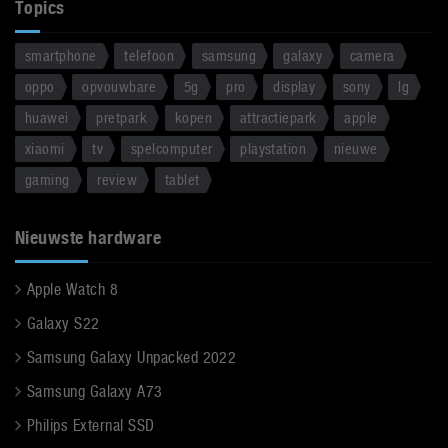
Topics
smartphone
telefoon
samsung
galaxy
camera
oppo
opvouwbare
5g
pro
display
sony
lg
huawei
pretpark
kopen
attractiepark
apple
xiaomi
tv
spelcomputer
playstation
nieuwe
gaming
review
tablet
Nieuwste hardware
Apple Watch 8
Galaxy S22
Samsung Galaxy Unpacked 2022
Samsung Galaxy A73
Philips External SSD