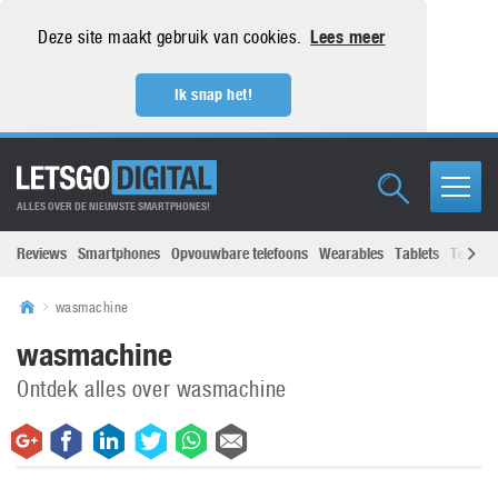
Deze site maakt gebruik van cookies.
Lees meer
Ik snap het!
ALLES OVER DE NIEUWSTE SMARTPHONES!
Reviews
Smartphones
Opvouwbare telefoons
Wearables
Tablets
Televisi
wasmachine
wasmachine
Ontdek alles over wasmachine