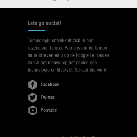
Lets go social!
Technologie ontwikkelt zich in een
razendsnel tempo. Aan ons om dit tempo
na te streven en u op de hoogte te houden
van al het nieuws op het gebied van
technologie en lifestyle. Spread the word!
Facebook
Twitter
Youtube