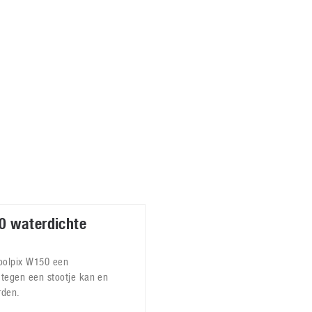
Virtual Reality
Alle merken
Olympus
martphones
Wearables
peakers & HiFi
Alle categorieën
pelcomputers
ysteemcamera’s
0 waterdichte
Coolpix W150 een
 tegen een stootje kan en
rden.