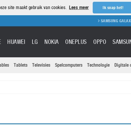
eze site maakt gebruik van cookies.
Lees meer
Ik snap het!
SAMSUNG GALAXY S
E
HUAWEI
LG
NOKIA
ONEPLUS
OPPO
SAMSU
ables
Tablets
Televisies
Spelcomputers
Technologie
Digitale
Actuele nieu
Sony
Panasonic
Vivo
Google
onitoren
Tablets
Xiaomi
Microsoft
pvouwbare
Technologie
Canon
Nintendo
elefoons
Televisies
Nikon
S & Software