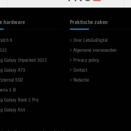
e hardware
Praktische zaken
Watch 8
Over LetsGoDigital
 S22
Algemene voorwaarden
g Galaxy Unpacked 2022
Privacy policy
g Galaxy A73
Contact
 External SSD
Redactie
ria 5 III
g Galaxy Book 2 Pro
g Galaxy A54