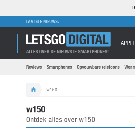
D
LAATSTE NIEUWS:
APPL
ALLES OVER DE NIEUWSTE SMARTPHONES!
Reviews
Smartphones
Opvouwbare telefoons
Wear
Merken submenu
Categorien submenu
Apple
LG
w150
Caviar
Motorola
5G
Computer
M
w150
Computermuseum
Nokia
Aanbiedingen
Digitale camera’s
O
Ontdek alles over w150
Honor
OnePlus
t
Abonnement
DSLR camera’s
Huawei
Oppo
O