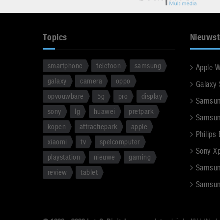
Topics
Nieuwst
smartphone
telefoon
samsung
Apple 
galaxy
camera
oppo
Galaxy
opvouwbare
5g
pro
display
Samsun
sony
lg
huawei
pretpark
Samsun
kopen
attractiepark
apple
Philips
xiaomi
tv
spelcomputer
Sony Xpe
playstation
nieuwe
gaming
Samsun
review
tablet
Samsun