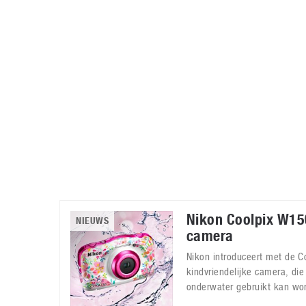
Accessoires
Gratis producten
HTC
Samsung
S
Apps
Hardware
S
Beurzen
Home entertainment
S
Camcorders
Industrie nieuws
S
Nikon Coolpix W15
NIEUWS
camera
Nikon introduceert met de 
kindvriendelijke camera, die
onderwater gebruikt kan wo