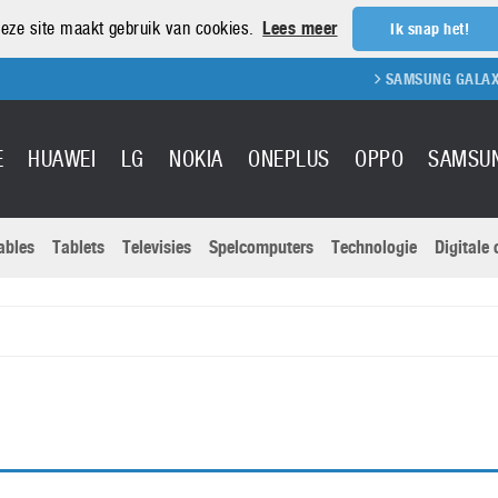
eze site maakt gebruik van cookies.
Lees meer
Ik snap het!
SAMSUNG GALAXY S
E
HUAWEI
LG
NOKIA
ONEPLUS
OPPO
SAMSU
ables
Tablets
Televisies
Spelcomputers
Technologie
Digitale
Actuele nieu
Sony
Panasonic
Vivo
Google
onitoren
Tablets
Xiaomi
Microsoft
pvouwbare
Technologie
Canon
Nintendo
elefoons
Televisies
Nikon
S & Software