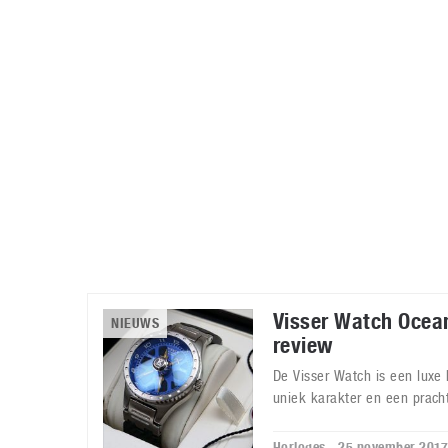
Accessoires
Gratis producten
HTC
Samsung
S
Apps
Hardware
S
Beurzen
Home entertainment
S
Camcorders
Industrie nieuws
S
Visser Watch Ocea
NIEUWS
review
De Visser Watch is een luxe
uniek karakter en een prach
Horloges - 25 november 201