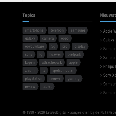
Topics
Nieuwst
smartphone
telefoon
samsung
Apple 
galaxy
camera
oppo
Galaxy
opvouwbare
5g
pro
display
Samsun
sony
lg
huawei
pretpark
Samsun
kopen
attractiepark
apple
Philips
xiaomi
tv
spelcomputer
Sony Xpe
playstation
nieuwe
gaming
Samsun
review
tablet
Samsun
© 1999 - 2026 LetsGoDigital -
aangesloten bij de NVJ (Nede