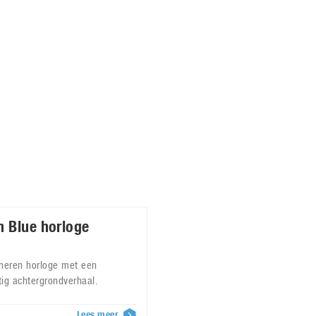
Virtual Reality
Alle merken
Olympus
martphones
Wearables
peakers & HiFi
Alle categorieën
pelcomputers
ysteemcamera’s
n Blue horloge
 heren horloge met een
tig achtergrondverhaal.
Lees meer
7