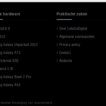
e hardware
Praktische zaken
Watch 8
Over LetsGoDigital
 S22
Algemene voorwaarden
g Galaxy Unpacked 2022
Privacy policy
g Galaxy A73
Contact
 External SSD
Redactie
ria 5 III
g Galaxy Book 2 Pro
g Galaxy A54
rlandse Vereniging van Journalisten)