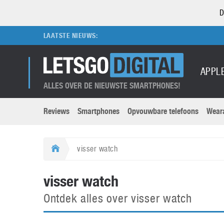
D
LAATSTE NIEUWS:
APPL
ALLES OVER DE NIEUWSTE SMARTPHONES!
Reviews
Smartphones
Opvouwbare telefoons
Wear
Merken submenu
Categorien submenu
Apple
LG
visser watch
Caviar
Motorola
5G
Computer
M
visser watch
Computermuseum
Nokia
Aanbiedingen
Digitale camera’s
O
Ontdek alles over visser watch
Honor
OnePlus
t
Abonnement
DSLR camera’s
Huawei
Oppo
O