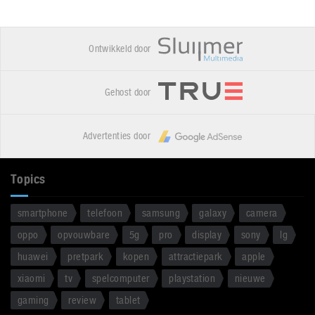
Ontwikkeld door
Gehost door
Advertenties door
Topics
smartphone
telefoon
samsung
galaxy
camera
oppo
opvouwbare
5g
pro
display
sony
lg
huawei
pretpark
kopen
attractiepark
apple
xiaomi
tv
spelcomputer
playstation
nieuwe
gaming
review
tablet