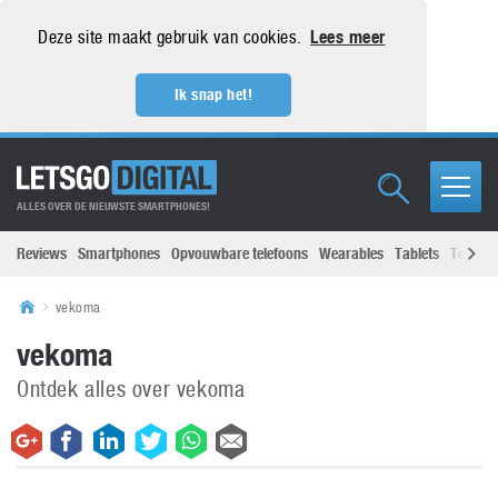
Deze site maakt gebruik van cookies.
Lees meer
Ik snap het!
ALLES OVER DE NIEUWSTE SMARTPHONES!
Reviews
Smartphones
Opvouwbare telefoons
Wearables
Tablets
Televisi
vekoma
vekoma
Ontdek alles over vekoma