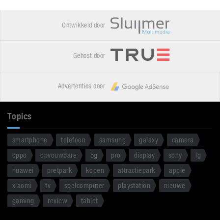
Ontwikkeld door
Gehost door
Advertenties door
Topics
smartphone
telefoon
samsung
galaxy
camera
oppo
opvouwbare
5g
pro
display
sony
lg
huawei
pretpark
kopen
attractiepark
apple
xiaomi
tv
spelcomputer
playstation
nieuwe
gaming
review
tablet