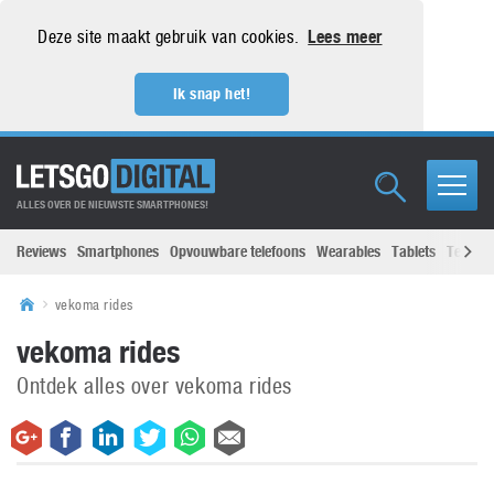
Deze site maakt gebruik van cookies.
Lees meer
Ik snap het!
ALLES OVER DE NIEUWSTE SMARTPHONES!
Reviews
Smartphones
Opvouwbare telefoons
Wearables
Tablets
Televisi
vekoma rides
vekoma rides
Ontdek alles over vekoma rides