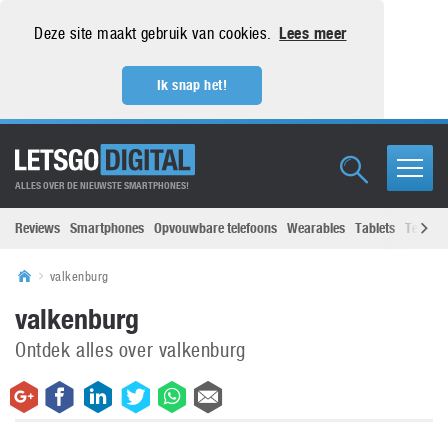
Deze site maakt gebruik van cookies.
Lees meer
Ik snap het!
ALLES OVER DE NIEUWSTE SMARTPHONES!
Reviews
Smartphones
Opvouwbare telefoons
Wearables
Tablets
Televisi
valkenburg
valkenburg
Ontdek alles over valkenburg