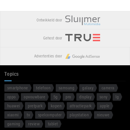
Ontwikkeld door
Gehost door
Advertenties door
Topics
smartphone
telefoon
samsung
galaxy
camera
oppo
opvouwbare
5g
pro
display
sony
lg
huawei
pretpark
kopen
attractiepark
apple
xiaomi
tv
spelcomputer
playstation
nieuwe
gaming
review
tablet