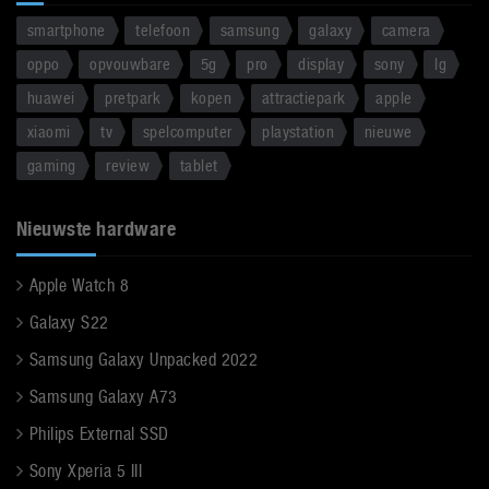
smartphone
telefoon
samsung
galaxy
camera
oppo
opvouwbare
5g
pro
display
sony
lg
huawei
pretpark
kopen
attractiepark
apple
xiaomi
tv
spelcomputer
playstation
nieuwe
gaming
review
tablet
Nieuwste hardware
Apple Watch 8
Galaxy S22
Samsung Galaxy Unpacked 2022
Samsung Galaxy A73
Philips External SSD
Sony Xperia 5 III