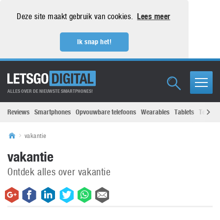
Deze site maakt gebruik van cookies.
Lees meer
Ik snap het!
ALLES OVER DE NIEUWSTE SMARTPHONES!
Reviews
Smartphones
Opvouwbare telefoons
Wearables
Tablets
Televisi
vakantie
vakantie
Ontdek alles over vakantie