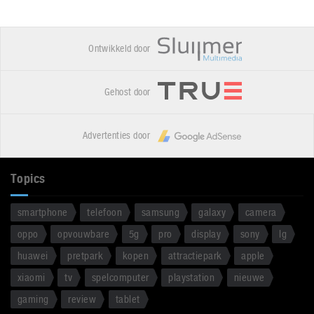
Ontwikkeld door
Gehost door
Advertenties door
Topics
smartphone
telefoon
samsung
galaxy
camera
oppo
opvouwbare
5g
pro
display
sony
lg
huawei
pretpark
kopen
attractiepark
apple
xiaomi
tv
spelcomputer
playstation
nieuwe
gaming
review
tablet