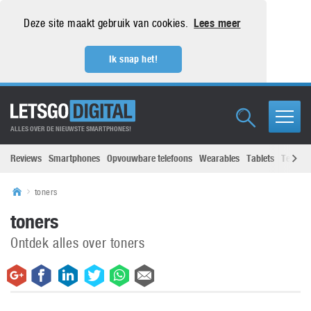
Deze site maakt gebruik van cookies.
Lees meer
Ik snap het!
ALLES OVER DE NIEUWSTE SMARTPHONES!
Reviews
Smartphones
Opvouwbare telefoons
Wearables
Tablets
Televisi
toners
toners
Ontdek alles over toners