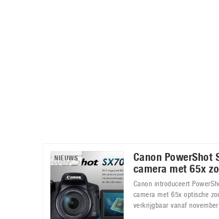
Accessoires
Gratis producten
HTC
Samsung
S
Apps
Hardware
S
Beurzen
Home entertainment
S
Camcorders
Industrie nieuws
S
Canon PowerShot S
NIEUWS
camera met 65x z
Canon introduceert PowerS
camera met 65x optische zo
verkrijgbaar vanaf november