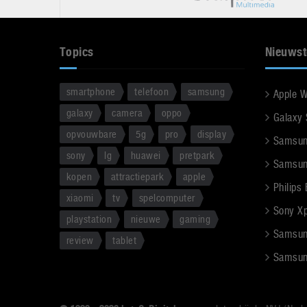
Topics
Nieuwst
smartphone
telefoon
samsung
Apple 
galaxy
camera
oppo
Galaxy
opvouwbare
5g
pro
display
Samsun
sony
lg
huawei
pretpark
Samsun
kopen
attractiepark
apple
Philips
xiaomi
tv
spelcomputer
Sony Xpe
playstation
nieuwe
gaming
Samsun
review
tablet
Samsun