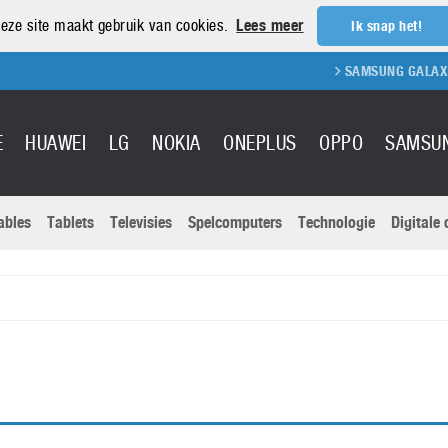
eze site maakt gebruik van cookies.
Lees meer
Ik snap het!
SAMSUNG GALAXY S
E
HUAWEI
LG
NOKIA
ONEPLUS
OPPO
SAMSU
ables
Tablets
Televisies
Spelcomputers
Technologie
Digitale
Actuele nieu
Sony
Panasonic
Vivo
Google
onitoren
Tablets
Xiaomi
Microsoft
pvouwbare
Technologie
Canon
Nintendo
elefoons
Televisies
Nikon
S & Software