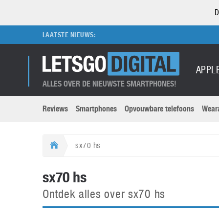
D
LAATSTE NIEUWS:
APPL
ALLES OVER DE NIEUWSTE SMARTPHONES!
Reviews
Smartphones
Opvouwbare telefoons
Wear
Merken submenu
Categorien submenu
Apple
LG
sx70 hs
Caviar
Motorola
5G
Computer
M
sx70 hs
Computermuseum
Nokia
Aanbiedingen
Digitale camera’s
O
Ontdek alles over sx70 hs
Honor
OnePlus
t
Abonnement
DSLR camera’s
Huawei
Oppo
O