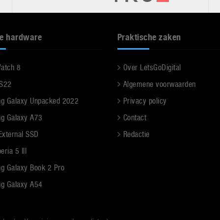
e hardware
Praktische zaken
Watch 8
Over LetsGoDigital
 S22
Algemene voorwaarden
g Galaxy Unpacked 2022
Privacy policy
g Galaxy A73
Contact
 External SSD
Redactie
ria 5 III
g Galaxy Book 2 Pro
g Galaxy A54