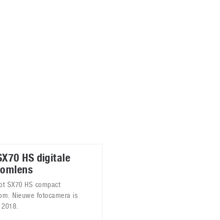
Virtual Reality
Alle merken
Olympus
martphones
Wearables
peakers & HiFi
Alle categorieën
pelcomputers
ysteemcamera’s
X70 HS digitale
oomlens
hot SX70 HS compact
om. Nieuwe fotocamera is
 2018.