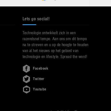
Lets go social!
Technologie ontwikkelt zich in een
razendsnel tempo. Aan ons om dit tempo
na te streven en u op de hoogte te houden
van al het nieuws op het gebied van
technologie en lifestyle. Spread the word!
Facebook
Twitter
Youtube