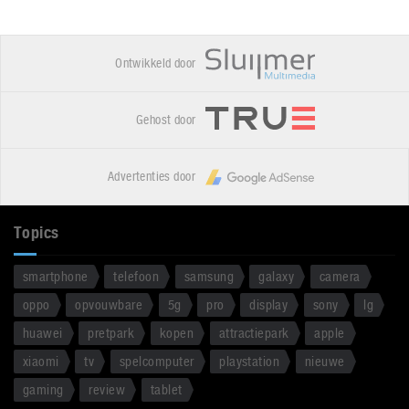
Ontwikkeld door
Gehost door
Advertenties door
Topics
smartphone
telefoon
samsung
galaxy
camera
oppo
opvouwbare
5g
pro
display
sony
lg
huawei
pretpark
kopen
attractiepark
apple
xiaomi
tv
spelcomputer
playstation
nieuwe
gaming
review
tablet