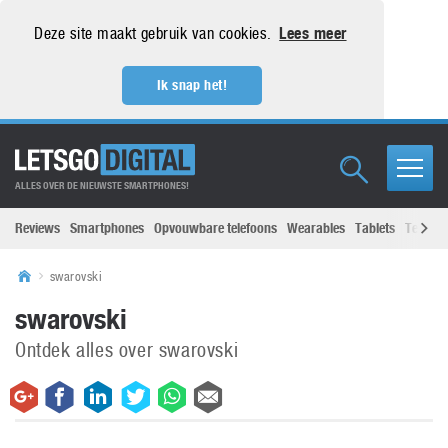
Deze site maakt gebruik van cookies.
Lees meer
Ik snap het!
ALLES OVER DE NIEUWSTE SMARTPHONES!
Reviews
Smartphones
Opvouwbare telefoons
Wearables
Tablets
Televisi
swarovski
swarovski
Ontdek alles over swarovski