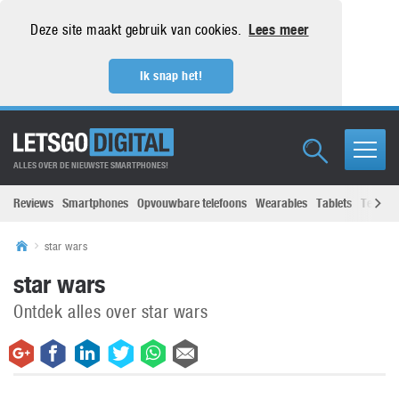
Deze site maakt gebruik van cookies.
Lees meer
Ik snap het!
ALLES OVER DE NIEUWSTE SMARTPHONES!
Reviews
Smartphones
Opvouwbare telefoons
Wearables
Tablets
Televisi
star wars
star wars
Ontdek alles over star wars