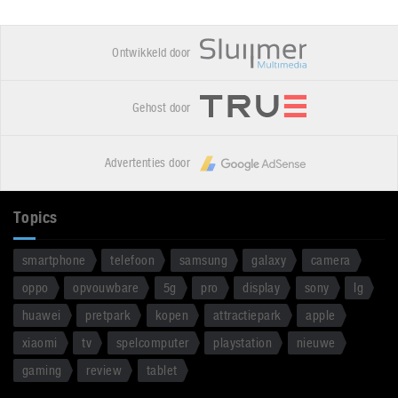
Ontwikkeld door
Gehost door
Advertenties door
Topics
smartphone
telefoon
samsung
galaxy
camera
oppo
opvouwbare
5g
pro
display
sony
lg
huawei
pretpark
kopen
attractiepark
apple
xiaomi
tv
spelcomputer
playstation
nieuwe
gaming
review
tablet