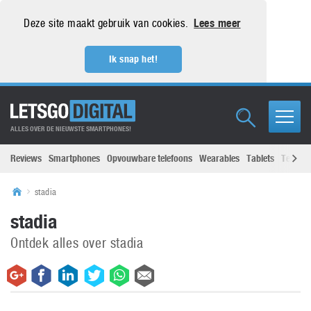
Deze site maakt gebruik van cookies.
Lees meer
Ik snap het!
ALLES OVER DE NIEUWSTE SMARTPHONES!
Reviews
Smartphones
Opvouwbare telefoons
Wearables
Tablets
Televisi
stadia
stadia
Ontdek alles over stadia