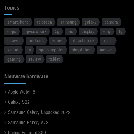
Topics
smartphone
telefoon
samsung
galaxy
camera
oppo
opvouwbare
5g
pro
display
sony
lg
huawei
pretpark
kopen
attractiepark
apple
xiaomi
tv
spelcomputer
playstation
nieuwe
gaming
review
tablet
Nieuwste hardware
Apple Watch 8
Galaxy S22
Samsung Galaxy Unpacked 2022
Samsung Galaxy A73
Philips External SSD