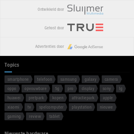
Ontwikkeld door
Gehost door
Advertenties door
Topics
smartphone
telefoon
samsung
galaxy
camera
oppo
opvouwbare
5g
pro
display
sony
lg
huawei
pretpark
kopen
attractiepark
apple
xiaomi
tv
spelcomputer
playstation
nieuwe
gaming
review
tablet
Nieuwste hardware