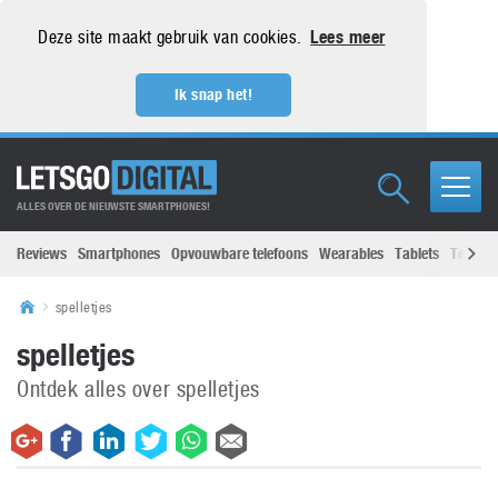
Deze site maakt gebruik van cookies.
Lees meer
Ik snap het!
ALLES OVER DE NIEUWSTE SMARTPHONES!
Reviews
Smartphones
Opvouwbare telefoons
Wearables
Tablets
Televisi
spelletjes
spelletjes
Ontdek alles over spelletjes