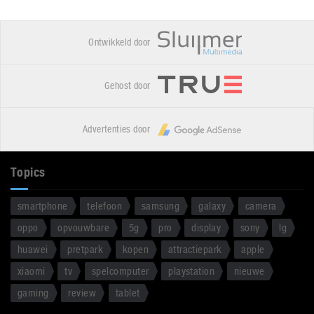
Ontwikkeld door
Gehost door
Advertenties door
Topics
smartphone
telefoon
samsung
galaxy
camera
oppo
opvouwbare
5g
pro
display
sony
lg
huawei
pretpark
kopen
attractiepark
apple
xiaomi
tv
spelcomputer
playstation
nieuwe
gaming
review
tablet