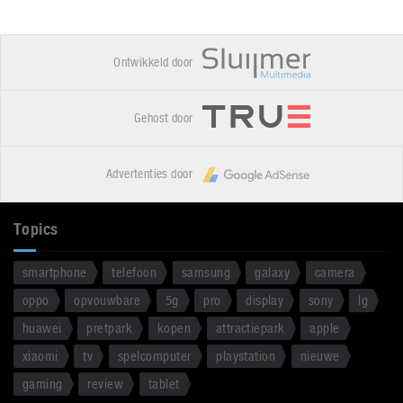
Ontwikkeld door
Gehost door
Advertenties door
Topics
smartphone
telefoon
samsung
galaxy
camera
oppo
opvouwbare
5g
pro
display
sony
lg
huawei
pretpark
kopen
attractiepark
apple
xiaomi
tv
spelcomputer
playstation
nieuwe
gaming
review
tablet