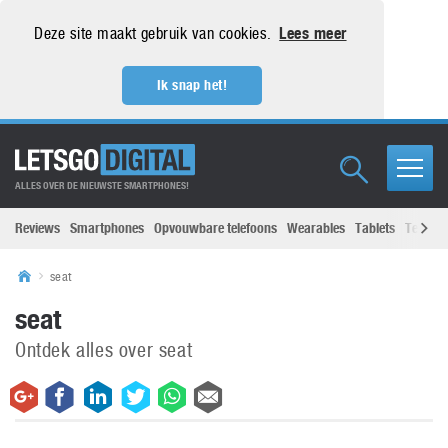
Deze site maakt gebruik van cookies.
Lees meer
Ik snap het!
ALLES OVER DE NIEUWSTE SMARTPHONES!
Reviews
Smartphones
Opvouwbare telefoons
Wearables
Tablets
Televisi
seat
seat
Ontdek alles over seat