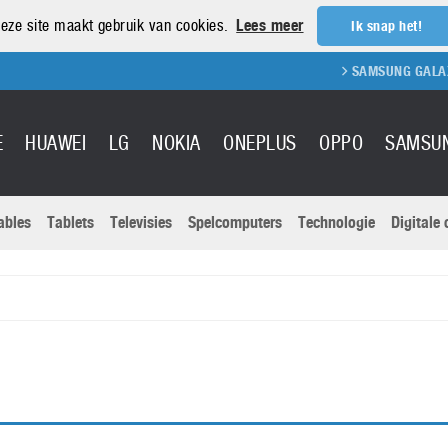
eze site maakt gebruik van cookies.
Lees meer
Ik snap het!
SAMSUNG GALAXY 
E
HUAWEI
LG
NOKIA
ONEPLUS
OPPO
SAMSU
ables
Tablets
Televisies
Spelcomputers
Technologie
Digitale
Actuele nieu
Sony
Panasonic
Vivo
Google
onitoren
Tablets
Xiaomi
Microsoft
pvouwbare
Technologie
Canon
Nintendo
elefoons
Televisies
Nikon
S & Software