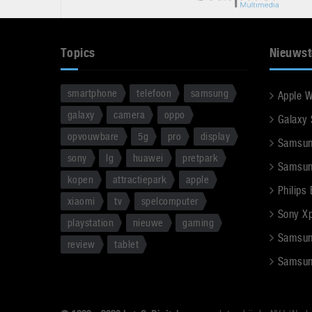
Topics
Nieuwst
smartphone
telefoon
samsung
Apple 
galaxy
camera
oppo
Galaxy
opvouwbare
5g
pro
display
Samsun
sony
lg
huawei
pretpark
Samsun
kopen
attractiepark
apple
Philips
xiaomi
tv
spelcomputer
Sony Xpe
playstation
nieuwe
gaming
Samsun
review
tablet
Samsun