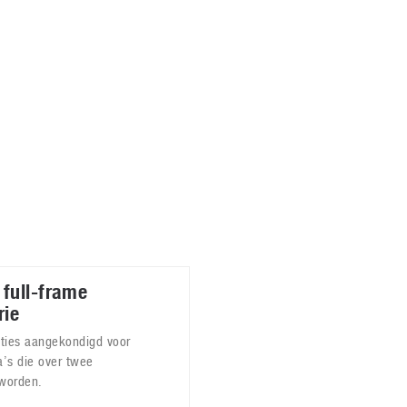
Virtual Reality
Alle merken
Olympus
martphones
Wearables
peakers & HiFi
Alle categorieën
pelcomputers
ysteemcamera’s
full-frame
rie
cties aangekondigd voor
’s die over twee
worden.