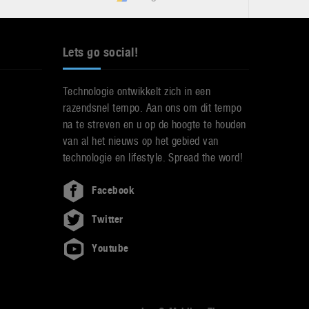
Lets go social!
Technologie ontwikkelt zich in een
razendsnel tempo. Aan ons om dit tempo
na te streven en u op de hoogte te houden
van al het nieuws op het gebied van
technologie en lifestyle. Spread the word!
Facebook
Twitter
Youtube