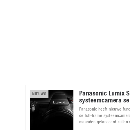
Accessoires
Gratis producten
HTC
Samsung
S
Apps
Hardware
S
Beurzen
Home entertainment
S
Camcorders
Industrie nieuws
S
Panasonic Lumix S 
NIEUWS
systeemcamera se
Panasonic heeft nieuwe fun
de full-frame systeemcamera
maanden gelanceerd zullen 