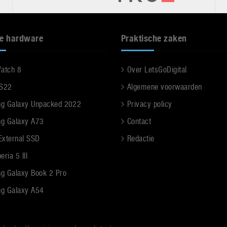
e hardware
Praktische zaken
Watch 8
Over LetsGoDigital
 S22
Algemene voorwaarden
g Galaxy Unpacked 2022
Privacy policy
g Galaxy A73
Contact
 External SSD
Redactie
ria 5 III
g Galaxy Book 2 Pro
g Galaxy A54