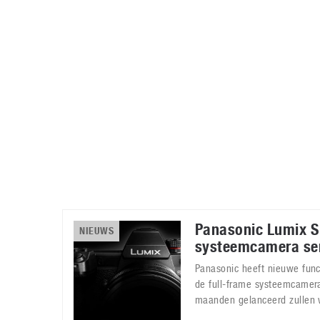
Accessoires
Gratis producten
HTC
Samsung
S
Apps
Hardware
S
Beurzen
Home entertainment
S
Camcorders
Industrie nieuws
S
Panasonic Lumix S 
NIEUWS
systeemcamera se
Panasonic heeft nieuwe fun
de full-frame systeemcamera
maanden gelanceerd zullen 