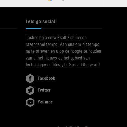
Lets go social!
Technologie ontwikkelt zich in een
razendsnel tempo. Aan ons om dit tempo
na te streven en u op de hoogte te houden
van al het nieuws op het gebied van
technologie en lifestyle. Spread the word!
Facebook
Twitter
Youtube