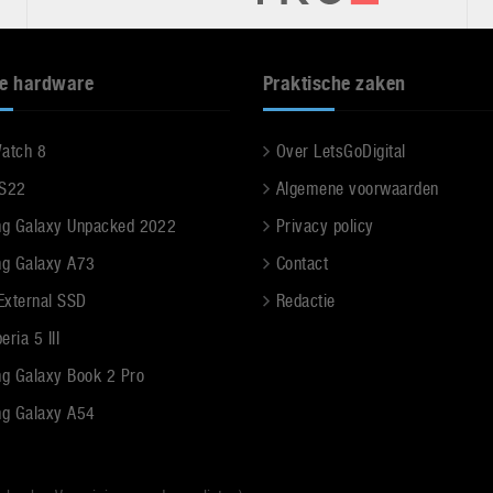
e hardware
Praktische zaken
Watch 8
Over LetsGoDigital
 S22
Algemene voorwaarden
g Galaxy Unpacked 2022
Privacy policy
g Galaxy A73
Contact
 External SSD
Redactie
ria 5 III
g Galaxy Book 2 Pro
g Galaxy A54