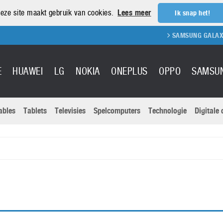
eze site maakt gebruik van cookies.
Lees meer
Ik snap het!
SAMSUNG GALAXY S
E
HUAWEI
LG
NOKIA
ONEPLUS
OPPO
SAMSU
ables
Tablets
Televisies
Spelcomputers
Technologie
Digitale
Actuele nieu
Sony
Panasonic
Vivo
Google
onitoren
Tablets
Xiaomi
Microsoft
pvouwbare
Technologie
Canon
Nintendo
elefoons
Televisies
Nikon
S & Software