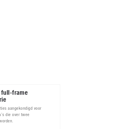
Virtual Reality
Alle merken
Olympus
martphones
Wearables
peakers & HiFi
Alle categorieën
pelcomputers
ysteemcamera’s
full-frame
rie
cties aangekondigd voor
’s die over twee
worden.