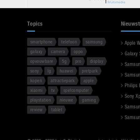
Topics
Nieuwst
smartphone
telefoon
samsung
Apple 
galaxy
camera
oppo
Galaxy
opvouwbare
5g
pro
display
Samsun
sony
lg
huawei
pretpark
Samsun
kopen
attractiepark
apple
Philips
xiaomi
tv
spelcomputer
Sony Xpe
playstation
nieuwe
gaming
Samsun
review
tablet
Samsun