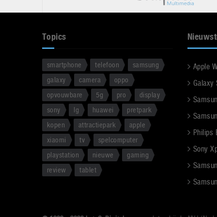
Topics
Nieuwst
smartphone
telefoon
samsung
Apple 
galaxy
camera
oppo
Galaxy
opvouwbare
5g
pro
display
Samsun
sony
lg
huawei
pretpark
Samsun
kopen
attractiepark
apple
Philips
xiaomi
tv
spelcomputer
Sony Xpe
playstation
nieuwe
gaming
Samsun
review
tablet
Samsun