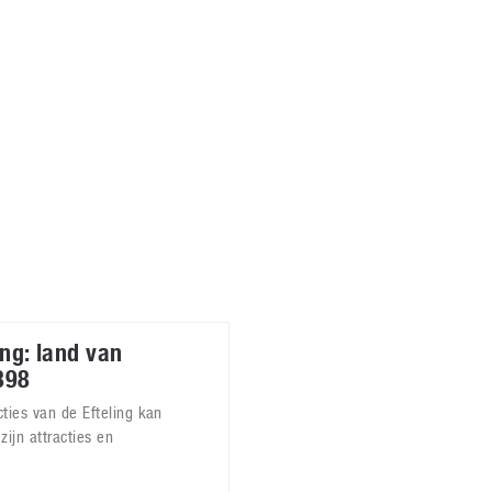
Virtual Reality
Alle merken
Olympus
martphones
Wearables
peakers & HiFi
Alle categorieën
pelcomputers
ysteemcamera’s
ing: land van
898
ties van de Efteling kan
zijn attracties en