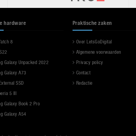
e hardware
Praktische zaken
Watch 8
Over LetsGoDigital
 S22
Algemene voorwaarden
g Galaxy Unpacked 2022
Privacy policy
g Galaxy A73
Contact
 External SSD
Redactie
ria 5 III
g Galaxy Book 2 Pro
g Galaxy A54