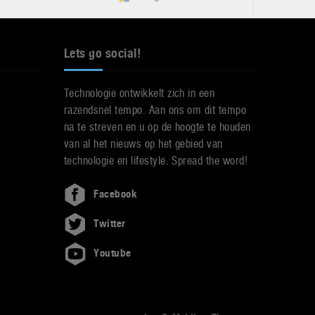
Lets go social!
Technologie ontwikkelt zich in een
razendsnel tempo. Aan ons om dit tempo
na te streven en u op de hoogte te houden
van al het nieuws op het gebied van
technologie en lifestyle. Spread the word!
Facebook
Twitter
Youtube