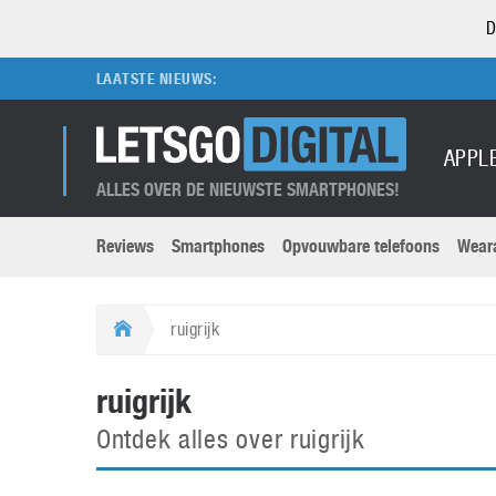
D
LAATSTE NIEUWS:
APPL
ALLES OVER DE NIEUWSTE SMARTPHONES!
Reviews
Smartphones
Opvouwbare telefoons
Wear
Merken submenu
Categorien submenu
Apple
LG
ruigrijk
Caviar
Motorola
5G
Computer
M
ruigrijk
Computermuseum
Nokia
Aanbiedingen
Digitale camera’s
O
Ontdek alles over ruigrijk
Honor
OnePlus
t
Abonnement
DSLR camera’s
Huawei
Oppo
O