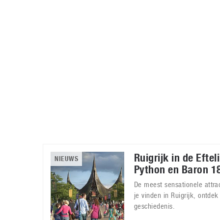
Accessoires
Gratis producten
HTC
Samsung
S
Apps
Hardware
S
Beurzen
Home entertainment
S
Camcorders
Industrie nieuws
S
Ruigrijk in de Eftel
NIEUWS
Python en Baron 1
De meest sensationele attrac
je vinden in Ruigrijk, ontdek 
geschiedenis.