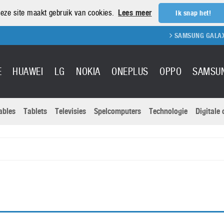
eze site maakt gebruik van cookies.
Lees meer
Ik snap het!
SAMSUNG GALAXY S
E
HUAWEI
LG
NOKIA
ONEPLUS
OPPO
SAMSU
ables
Tablets
Televisies
Spelcomputers
Technologie
Digitale
Actuele nieu
Sony
Panasonic
Vivo
Google
onitoren
Tablets
Xiaomi
Microsoft
pvouwbare
Technologie
Canon
Nintendo
elefoons
Televisies
Nikon
S & Software