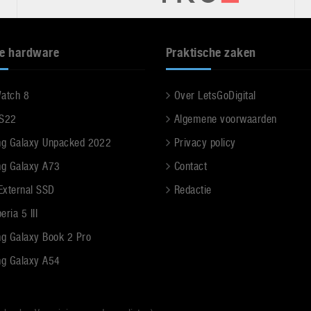
e hardware
Praktische zaken
Watch 8
Over LetsGoDigital
 S22
Algemene voorwaarden
g Galaxy Unpacked 2022
Privacy policy
g Galaxy A73
Contact
 External SSD
Redactie
ria 5 III
g Galaxy Book 2 Pro
g Galaxy A54