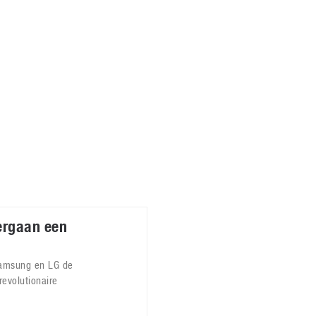
Virtual Reality
Alle merken
Olympus
martphones
Wearables
peakers & HiFi
Alle categorieën
pelcomputers
ysteemcamera’s
rgaan een
Samsung en LG de
evolutionaire