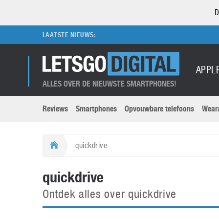
D
LAATSTE NIEUWS:
APPL
ALLES OVER DE NIEUWSTE SMARTPHONES!
Reviews
Smartphones
Opvouwbare telefoons
Wear
Merken submenu
Categorien submenu
Apple
LG
quickdrive
Caviar
Motorola
5G
Computer
M
quickdrive
Computermuseum
Nokia
Aanbiedingen
Digitale camera’s
O
Ontdek alles over quickdrive
Honor
OnePlus
t
Abonnement
DSLR camera’s
Huawei
Oppo
O