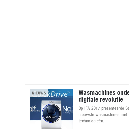
Accessoires
Gratis producten
HTC
Samsung
S
Apps
Hardware
S
Beurzen
Home entertainment
S
Camcorders
Industrie nieuws
S
Wasmachines onde
NIEUWS
digitale revolutie
Op IFA 2017 presenteerde 
nieuwste wasmachines met r
technologieën.