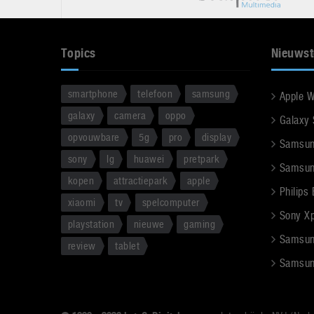
Topics
Nieuwst
smartphone
telefoon
samsung
Apple 
galaxy
camera
oppo
Galaxy
opvouwbare
5g
pro
display
Samsun
sony
lg
huawei
pretpark
Samsun
kopen
attractiepark
apple
Philips
xiaomi
tv
spelcomputer
Sony Xpe
playstation
nieuwe
gaming
Samsun
review
tablet
Samsun