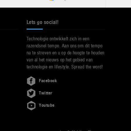
Lets go social!
Technologie ontwikkelt zich in een
razendsnel tempo. Aan ons om dit tempo
na te streven en u op de hoogte te houden
van al het nieuws op het gebied van
technologie en lifestyle. Spread the word!
Facebook
Twitter
Youtube