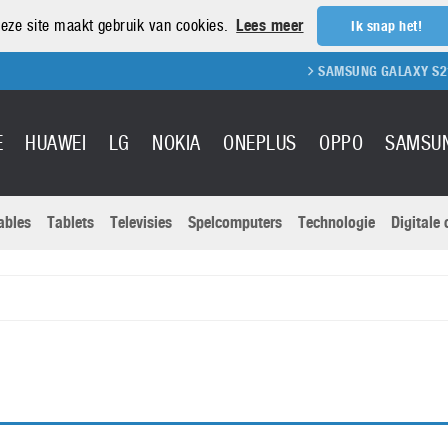
eze site maakt gebruik van cookies.
Lees meer
Ik snap het!
SAMSUNG GALAXY S21 R
E
HUAWEI
LG
NOKIA
ONEPLUS
OPPO
SAMSU
ables
Tablets
Televisies
Spelcomputers
Technologie
Digitale
Actuele nieu
Sony
Panasonic
Vivo
Google
onitoren
Tablets
Xiaomi
Microsoft
pvouwbare
Technologie
Canon
Nintendo
elefoons
Televisies
Nikon
S & Software