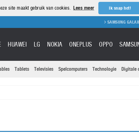
eze site maakt gebruik van cookies.
Lees meer
Ik snap het!
SAMSUNG GALAXY S
E
HUAWEI
LG
NOKIA
ONEPLUS
OPPO
SAMSU
ables
Tablets
Televisies
Spelcomputers
Technologie
Digitale
Actuele nieu
Sony
Panasonic
Vivo
Google
onitoren
Tablets
Xiaomi
Microsoft
pvouwbare
Technologie
Canon
Nintendo
elefoons
Televisies
Nikon
S & Software