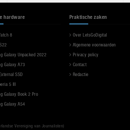
e hardware
Praktische zaken
Watch 8
Over LetsGoDigital
 S22
Algemene voorwaarden
g Galaxy Unpacked 2022
Privacy policy
g Galaxy A73
Contact
 External SSD
Redactie
ria 5 III
g Galaxy Book 2 Pro
g Galaxy A54
rlandse Vereniging van Journalisten)