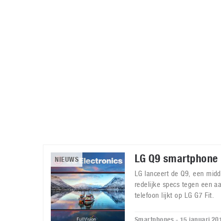
Accessoires
Gratis producten
HTC
Samsung
S
Apps
Hardware
S
Beurzen
Home entertainment
S
Camcorders
Industrie nieuws
S
LG Q9 smartphone
NIEUWS
LG lanceert de Q9, een mid
redelijke specs tegen een aa
telefoon lijkt op LG G7 Fit.
Smartphones - 15 januari 20