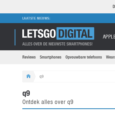
D
LAATSTE NIEUWS:
APPL
ALLES OVER DE NIEUWSTE SMARTPHONES!
Reviews
Smartphones
Opvouwbare telefoons
Wear
Merken submenu
Categorien submenu
Apple
LG
q9
Caviar
Motorola
5G
Computer
M
q9
Computermuseum
Nokia
Aanbiedingen
Digitale camera’s
O
Ontdek alles over q9
Honor
OnePlus
t
Abonnement
DSLR camera’s
Huawei
Oppo
O