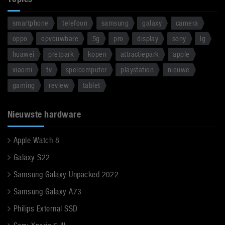
smartphone
telefoon
samsung
galaxy
camera
oppo
opvouwbare
5g
pro
display
sony
lg
huawei
pretpark
kopen
attractiepark
apple
xiaomi
tv
spelcomputer
playstation
nieuwe
gaming
review
tablet
Nieuwste hardware
Apple Watch 8
Galaxy S22
Samsung Galaxy Unpacked 2022
Samsung Galaxy A73
Philips External SSD