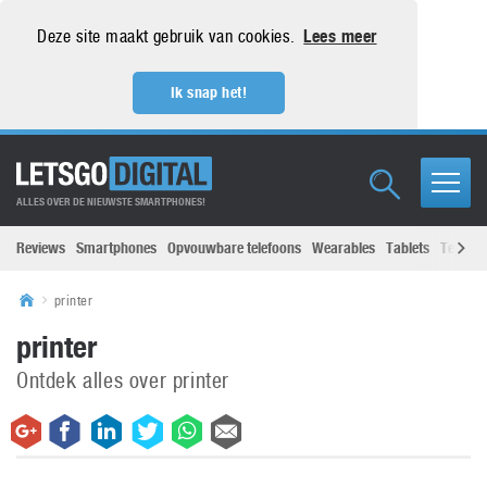
Deze site maakt gebruik van cookies.
Lees meer
Ik snap het!
ALLES OVER DE NIEUWSTE SMARTPHONES!
Reviews
Smartphones
Opvouwbare telefoons
Wearables
Tablets
Televisi
printer
printer
Ontdek alles over printer