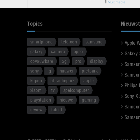
Topics
Nieuwst
smartphone
telefoon
samsung
Apple 
galaxy
camera
oppo
Galaxy
opvouwbare
5g
pro
display
Samsun
sony
lg
huawei
pretpark
Samsun
kopen
attractiepark
apple
Philips
xiaomi
tv
spelcomputer
Sony Xpe
playstation
nieuwe
gaming
Samsun
review
tablet
Samsun