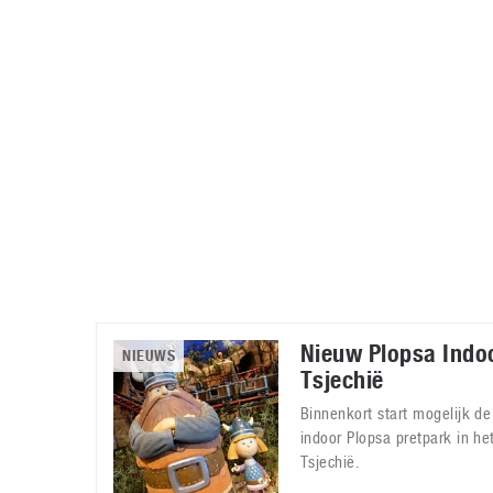
Accessoires
Gratis producten
HTC
Samsung
S
Apps
Hardware
S
Beurzen
Home entertainment
S
Camcorders
Industrie nieuws
S
Nieuw Plopsa Indoo
NIEUWS
Tsjechië
Binnenkort start mogelijk d
indoor Plopsa pretpark in h
Tsjechië.