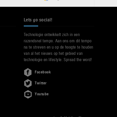
Lets go social!
Technologie ontwikkelt zich in een
razendsnel tempo. Aan ons om dit tempo
na te streven en u op de hoogte te houden
van al het nieuws op het gebied van
technologie en lifestyle. Spread the word!
Facebook
Twitter
Youtube