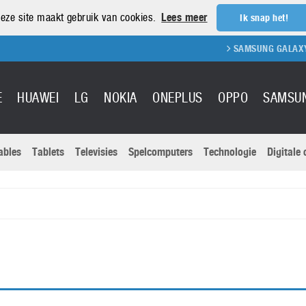
eze site maakt gebruik van cookies.
Lees meer
Ik snap het!
SAMSUNG GALAXY S
E
HUAWEI
LG
NOKIA
ONEPLUS
OPPO
SAMSU
ables
Tablets
Televisies
Spelcomputers
Technologie
Digitale
Actuele nieu
Sony
Panasonic
Vivo
Google
onitoren
Tablets
Xiaomi
Microsoft
pvouwbare
Technologie
Canon
Nintendo
elefoons
Televisies
Nikon
S & Software