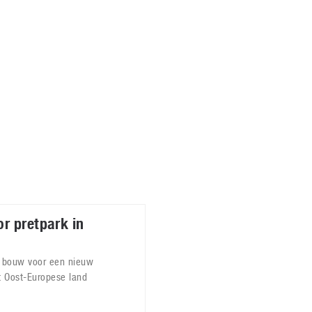
Virtual Reality
Alle merken
Olympus
martphones
Wearables
peakers & HiFi
Alle categorieën
pelcomputers
ysteemcamera’s
r pretpark in
e bouw voor een nieuw
et Oost-Europese land