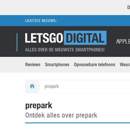
D
LAATSTE NIEUWS:
APPL
ALLES OVER DE NIEUWSTE SMARTPHONES!
Reviews
Smartphones
Opvouwbare telefoons
Wear
Merken submenu
Categorien submenu
Apple
LG
prepark
Caviar
Motorola
5G
Computer
M
prepark
Computermuseum
Nokia
Aanbiedingen
Digitale camera’s
O
Ontdek alles over prepark
Honor
OnePlus
t
Abonnement
DSLR camera’s
Huawei
Oppo
O