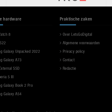
e hardware
Praktische zaken
Watch 8
Over LetsGoDigital
 S22
Algemene voorwaarden
g Galaxy Unpacked 2022
Privacy policy
g Galaxy A73
Contact
 External SSD
Redactie
ria 5 III
g Galaxy Book 2 Pro
g Galaxy A54