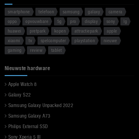
smartphone
telefoon
samsung
galaxy
camera
oppo
opvouwbare
5g
pro
display
sony
lg
huawei
pretpark
kopen
attractiepark
apple
xiaomi
tv
spelcomputer
playstation
nieuwe
gaming
review
tablet
Nieuwste hardware
Apple Watch 8
Galaxy S22
Samsung Galaxy Unpacked 2022
Samsung Galaxy A73
Philips External SSD
Sony Xperia 5 III