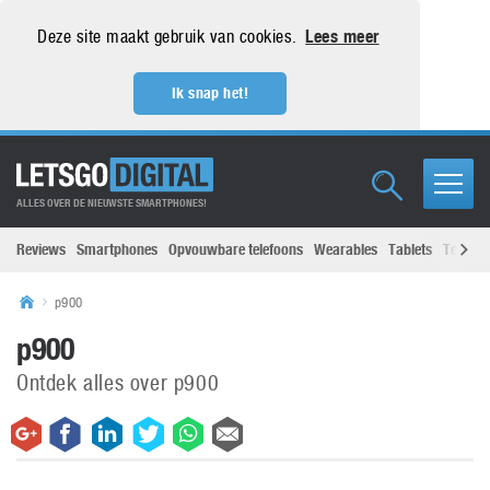
Deze site maakt gebruik van cookies.
Lees meer
Ik snap het!
ALLES OVER DE NIEUWSTE SMARTPHONES!
Reviews
Smartphones
Opvouwbare telefoons
Wearables
Tablets
Televisi
p900
p900
Ontdek alles over p900