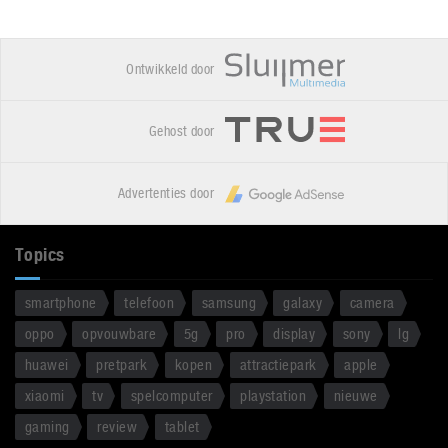
Ontwikkeld door
Gehost door
Advertenties door
Topics
smartphone
telefoon
samsung
galaxy
camera
oppo
opvouwbare
5g
pro
display
sony
lg
huawei
pretpark
kopen
attractiepark
apple
xiaomi
tv
spelcomputer
playstation
nieuwe
gaming
review
tablet