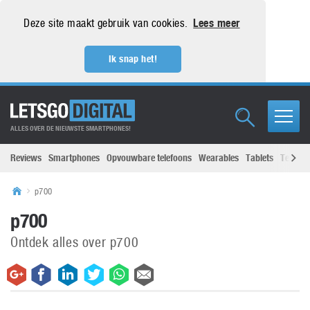
Deze site maakt gebruik van cookies.
Lees meer
Ik snap het!
ALLES OVER DE NIEUWSTE SMARTPHONES!
Reviews
Smartphones
Opvouwbare telefoons
Wearables
Tablets
Televisi
p700
p700
Ontdek alles over p700