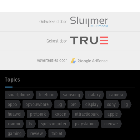
Ontwikkeld door
Gehost door
Advertenties door
Topics
smartphone
telefoon
samsung
galaxy
camera
oppo
opvouwbare
5g
pro
display
sony
lg
huawei
pretpark
kopen
attractiepark
apple
xiaomi
tv
spelcomputer
playstation
nieuwe
gaming
review
tablet