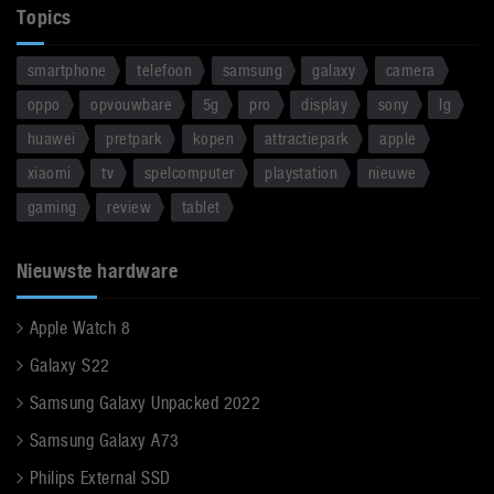
Topics
smartphone
telefoon
samsung
galaxy
camera
oppo
opvouwbare
5g
pro
display
sony
lg
huawei
pretpark
kopen
attractiepark
apple
xiaomi
tv
spelcomputer
playstation
nieuwe
gaming
review
tablet
Nieuwste hardware
Apple Watch 8
Galaxy S22
Samsung Galaxy Unpacked 2022
Samsung Galaxy A73
Philips External SSD