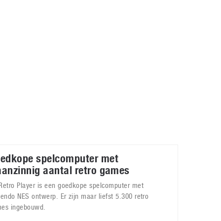
Galaxy
11 augustus 2025
Robot tentoonstelling van Chriet Titulaer in
Bonami Museum
25 oktober 2024
edkope spelcomputer met
anzinnig aantal retro games
Retro Player is een goedkope spelcomputer met
tendo NES ontwerp. Er zijn maar liefst 5.300 retro
es ingebouwd.