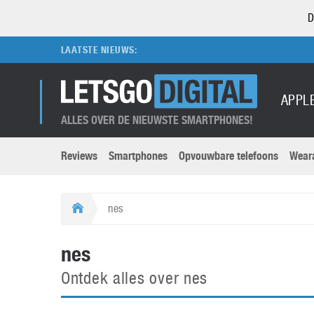
D
LAATSTE NIEUWS:
APPL
ALLES OVER DE NIEUWSTE SMARTPHONES!
Reviews
Smartphones
Opvouwbare telefoons
Wear
Merken submenu
Categorien submenu
Apple
LG
nes
Caviar
Motorola
5G
Computer
M
nes
Computermuseum
Nokia
Aanbiedingen
Digitale camera’s
O
Ontdek alles over nes
Honor
OnePlus
t
Abonnement
DSLR camera’s
Huawei
Oppo
O