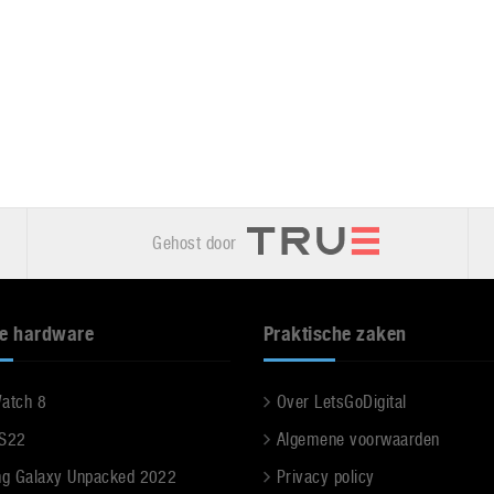
Gehost door
e hardware
Praktische zaken
Watch 8
Over LetsGoDigital
 S22
Algemene voorwaarden
g Galaxy Unpacked 2022
Privacy policy