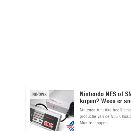
Accessoires
Gratis producten
HTC
Samsung
S
Apps
Hardware
S
Beurzen
Home entertainment
S
Camcorders
Industrie nieuws
S
Nintendo NES of SN
NIEUWS
kopen? Wees er sne
Nintendo Amerika heeft be
productie van de NES Classi
Mini te stoppen.