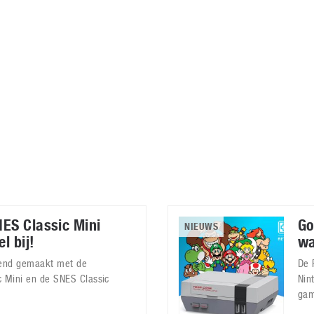
Virtual Reality
Alle merken
Olympus
martphones
Wearables
peakers & HiFi
Alle categorieën
pelcomputers
ysteemcamera’s
ES Classic Mini
Go
NIEUWS
l bij!
wa
kend gemaakt met de
De 
c Mini en de SNES Classic
Nin
gam