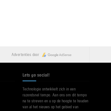
Advertenties door
Lets go social!
Technologie ontwikkelt zich in een
razendsnel tempo. Aan ons om dit tempo
na te streven en u op de hoogte te houden
van al het nieuws op het gebied van