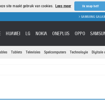
eze site maakt gebruik van cookies.
Lees meer
Ik snap het!
SAMSUNG GALAXY S
E
HUAWEI
LG
NOKIA
ONEPLUS
OPPO
SAMSU
ables
Tablets
Televisies
Spelcomputers
Technologie
Digitale
Actuele nieu
Sony
Panasonic
Vivo
Google
onitoren
Tablets
Xiaomi
Microsoft
pvouwbare
Technologie
Canon
Nintendo
elefoons
Televisies
Nikon
S & Software