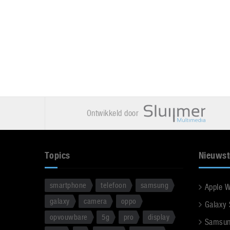
Ontwikkeld door
Topics
Nieuwst
smartphone
telefoon
samsung
Apple 
galaxy
camera
oppo
Galaxy
opvouwbare
5g
pro
display
Samsun