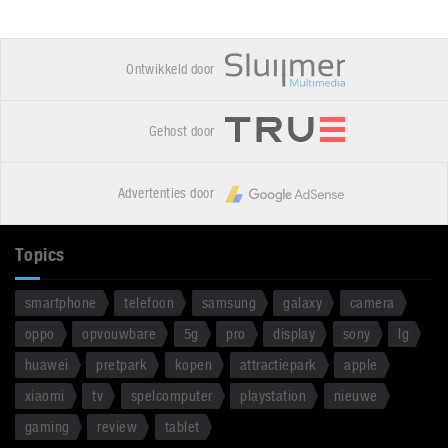
Ontwikkeld door
Gehost door
Advertenties door
Topics
smartphone
telefoon
samsung
galaxy
camera
oppo
opvouwbare
5g
pro
display
sony
lg
huawei
pretpark
kopen
attractiepark
apple
xiaomi
tv
spelcomputer
playstation
nieuwe
gaming
review
tablet