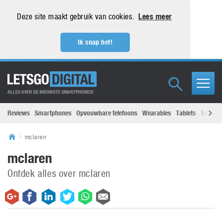
Deze site maakt gebruik van cookies.
Lees meer
Ik snap het!
ALLES OVER DE NIEUWSTE SMARTPHONES!
Reviews
Smartphones
Opvouwbare telefoons
Wearables
Tablets
Televisi
mclaren
mclaren
Ontdek alles over mclaren