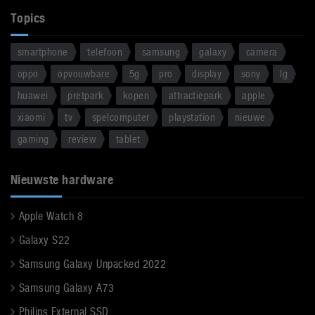
Topics
smartphone
telefoon
samsung
galaxy
camera
oppo
opvouwbare
5g
pro
display
sony
lg
huawei
pretpark
kopen
attractiepark
apple
xiaomi
tv
spelcomputer
playstation
nieuwe
gaming
review
tablet
Nieuwste hardware
Apple Watch 8
Galaxy S22
Samsung Galaxy Unpacked 2022
Samsung Galaxy A73
Philips External SSD