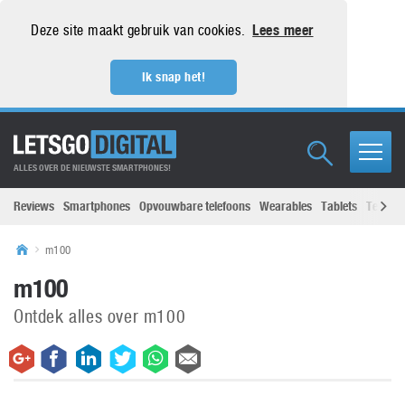
Deze site maakt gebruik van cookies.
Lees meer
Ik snap het!
ALLES OVER DE NIEUWSTE SMARTPHONES!
Reviews
Smartphones
Opvouwbare telefoons
Wearables
Tablets
Televisi
m100
m100
Ontdek alles over m100