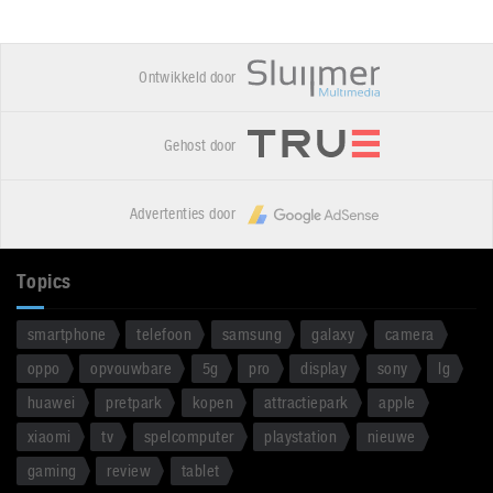
Ontwikkeld door
Gehost door
Advertenties door
Topics
smartphone
telefoon
samsung
galaxy
camera
oppo
opvouwbare
5g
pro
display
sony
lg
huawei
pretpark
kopen
attractiepark
apple
xiaomi
tv
spelcomputer
playstation
nieuwe
gaming
review
tablet