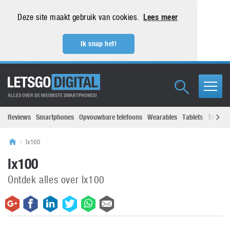
Deze site maakt gebruik van cookies.
Lees meer
Ik snap het!
ALLES OVER DE NIEUWSTE SMARTPHONES!
Reviews
Smartphones
Opvouwbare telefoons
Wearables
Tablets
Televisi
lx100
lx100
Ontdek alles over lx100