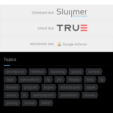
Ontwikkeld door
Gehost door
Advertenties door
Topics
smartphone
telefoon
samsung
galaxy
camera
oppo
opvouwbare
5g
pro
display
sony
lg
huawei
pretpark
kopen
attractiepark
apple
xiaomi
tv
spelcomputer
playstation
nieuwe
gaming
review
tablet