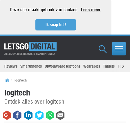
Deze site maakt gebruik van cookies.
Lees meer
Ik snap het!
ALLES OVER DE NIEUWSTE SMARTPHONES!
Reviews
Smartphones
Opvouwbare telefoons
Wearables
Tablets
Televisi
logitech
logitech
Ontdek alles over logitech