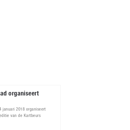
Virtual Reality
Alle merken
Olympus
martphones
Wearables
peakers & HiFi
Alle categorieën
pelcomputers
ysteemcamera’s
ad organiseert
 januari 2018 organiseert
editie van de Kartbeurs