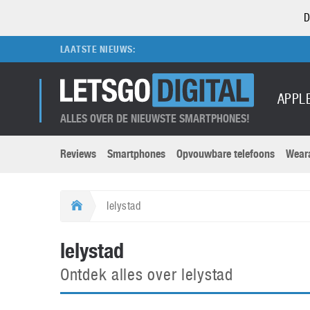
D
LAATSTE NIEUWS:
APPL
ALLES OVER DE NIEUWSTE SMARTPHONES!
Reviews
Smartphones
Opvouwbare telefoons
Wear
Merken submenu
Categorien submenu
Apple
LG
lelystad
Caviar
Motorola
5G
Computer
M
lelystad
Computermuseum
Nokia
Aanbiedingen
Digitale camera’s
O
Ontdek alles over lelystad
Honor
OnePlus
t
Abonnement
DSLR camera’s
Huawei
Oppo
O