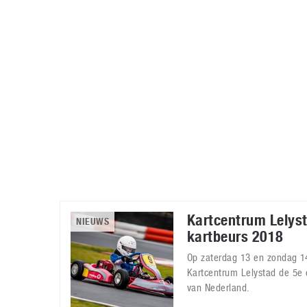
Accessoires
Gratis producten
HTC
Samsung
S
Apps
Hardware
S
Beurzen
Home entertainment
S
Camcorders
Industrie nieuws
S
Kartcentrum Lelyst
NIEUWS
kartbeurs 2018
Op zaterdag 13 en zondag 14
Kartcentrum Lelystad de 5e 
van Nederland.