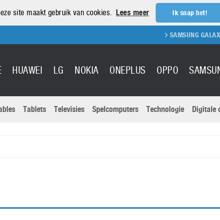
eze site maakt gebruik van cookies.
Lees meer
Ik snap het!
SAMSUNG GALAXY S
E
HUAWEI
LG
NOKIA
ONEPLUS
OPPO
SAMSU
ables
Tablets
Televisies
Spelcomputers
Technologie
Digitale
Actuele nieu
Sony
Panasonic
Vivo
Google
onitoren
Tablets
Xiaomi
Microsoft
pvouwbare
Technologie
Canon
Nintendo
elefoons
Televisies
Nikon
S & Software