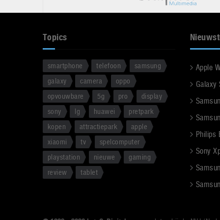
Topics
Nieuwst
smartphone
telefoon
samsung
Apple 
galaxy
camera
oppo
Galaxy
opvouwbare
5g
pro
display
Samsun
sony
lg
huawei
pretpark
Samsun
kopen
attractiepark
apple
Philips
xiaomi
tv
spelcomputer
Sony Xpe
playstation
nieuwe
gaming
Samsun
review
tablet
Samsun