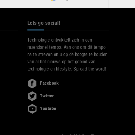
Lets go social!
Technologie ontwikkelt zich in een
razendsnel tempo. Aan ons om dit tempo
na te streven en u op de hoogte te houden
van al het nieuws op het gebied van
technologie en lifestyle. Spread the word!
Facebook
Twitter
Youtube