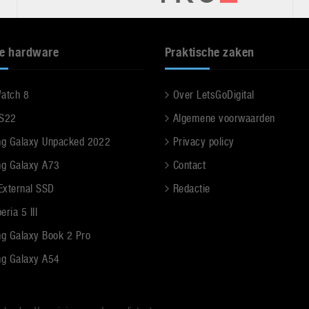
e hardware
Praktische zaken
Watch 8
Over LetsGoDigital
 S22
Algemene voorwaarden
g Galaxy Unpacked 2022
Privacy policy
g Galaxy A73
Contact
 External SSD
Redactie
ria 5 III
g Galaxy Book 2 Pro
g Galaxy A54