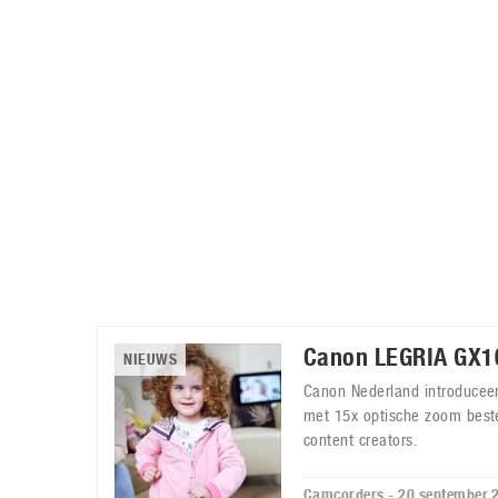
Accessoires
Gratis producten
HTC
Samsung
S
Apps
Hardware
S
Beurzen
Home entertainment
S
Camcorders
Industrie nieuws
S
Canon LEGRIA GX1
NIEUWS
Canon Nederland introducee
met 15x optische zoom best
content creators.
Camcorders - 20 september 