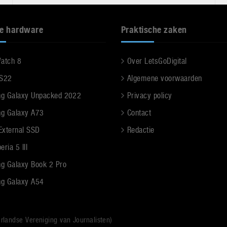
e hardware
Praktische zaken
Watch 8
Over LetsGoDigital
 S22
Algemene voorwaarden
g Galaxy Unpacked 2022
Privacy policy
g Galaxy A73
Contact
 External SSD
Redactie
ria 5 III
g Galaxy Book 2 Pro
g Galaxy A54
rlandse Vereniging van Journalisten)