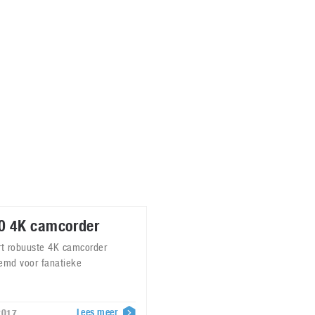
Virtual Reality
Alle merken
Olympus
martphones
Wearables
peakers & HiFi
Alle categorieën
pelcomputers
ysteemcamera’s
0 4K camcorder
rt robuuste 4K camcorder
emd voor fanatieke
Lees meer
2017