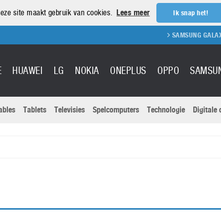
eze site maakt gebruik van cookies.
Lees meer
Ik snap het!
SAMSUNG GALAXY S
E
HUAWEI
LG
NOKIA
ONEPLUS
OPPO
SAMSU
ables
Tablets
Televisies
Spelcomputers
Technologie
Digitale
Actuele nieu
Sony
Panasonic
Vivo
Google
onitoren
Tablets
Xiaomi
Microsoft
pvouwbare
Technologie
Canon
Nintendo
elefoons
Televisies
Nikon
S & Software