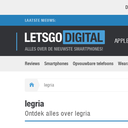
D
LAATSTE NIEUWS:
APPL
ALLES OVER DE NIEUWSTE SMARTPHONES!
Reviews
Smartphones
Opvouwbare telefoons
Wear
Merken submenu
Categorien submenu
Apple
LG
legria
Caviar
Motorola
5G
Computer
M
legria
Computermuseum
Nokia
Aanbiedingen
Digitale camera’s
O
Ontdek alles over legria
Honor
OnePlus
t
Abonnement
DSLR camera’s
Huawei
Oppo
O