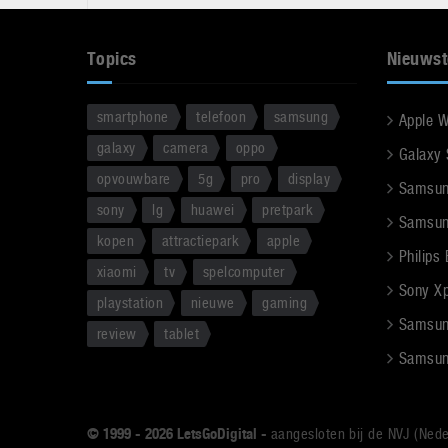
Topics
Nieuwst
smartphone
telefoon
samsung
Apple 
galaxy
camera
oppo
Galaxy
opvouwbare
5g
pro
display
Samsun
sony
lg
huawei
pretpark
Samsun
kopen
attractiepark
apple
Philips
xiaomi
tv
spelcomputer
Sony Xpe
playstation
nieuwe
gaming
Samsun
review
tablet
Samsun
© 1999 - 2026 LetsGoDigital -
aangesloten bij de NVJ (Nede