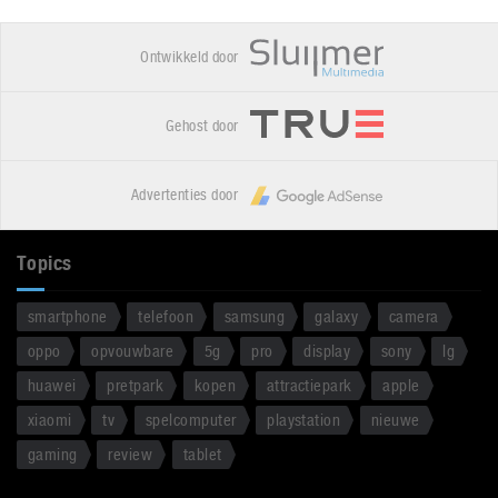
Ontwikkeld door
Gehost door
Advertenties door
Topics
smartphone
telefoon
samsung
galaxy
camera
oppo
opvouwbare
5g
pro
display
sony
lg
huawei
pretpark
kopen
attractiepark
apple
xiaomi
tv
spelcomputer
playstation
nieuwe
gaming
review
tablet