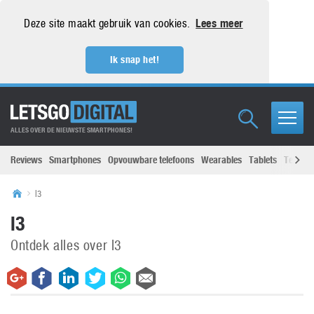
Deze site maakt gebruik van cookies.
Lees meer
Ik snap het!
ALLES OVER DE NIEUWSTE SMARTPHONES!
Reviews
Smartphones
Opvouwbare telefoons
Wearables
Tablets
Televisi
l3
l3
Ontdek alles over l3