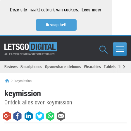
Deze site maakt gebruik van cookies.
Lees meer
Ik snap het!
ALLES OVER DE NIEUWSTE SMARTPHONES!
Reviews
Smartphones
Opvouwbare telefoons
Wearables
Tablets
Televisi
keymission
keymission
Ontdek alles over keymission