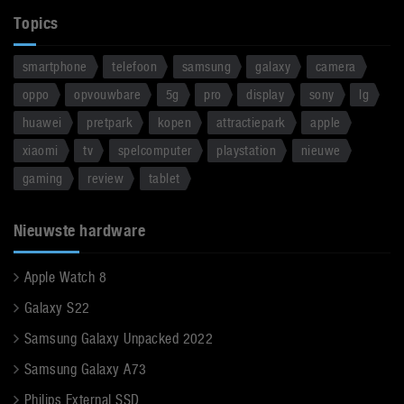
Topics
smartphone
telefoon
samsung
galaxy
camera
oppo
opvouwbare
5g
pro
display
sony
lg
huawei
pretpark
kopen
attractiepark
apple
xiaomi
tv
spelcomputer
playstation
nieuwe
gaming
review
tablet
Nieuwste hardware
Apple Watch 8
Galaxy S22
Samsung Galaxy Unpacked 2022
Samsung Galaxy A73
Philips External SSD