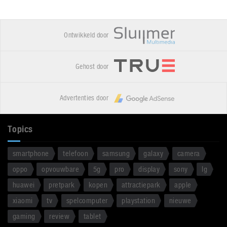
Ontwikkeld door
Gehost door
Advertenties door
Topics
smartphone
telefoon
samsung
galaxy
camera
oppo
opvouwbare
5g
pro
display
sony
lg
huawei
pretpark
kopen
attractiepark
apple
xiaomi
tv
spelcomputer
playstation
nieuwe
gaming
review
tablet