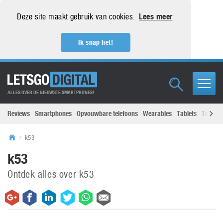
Deze site maakt gebruik van cookies.
Lees meer
Ik snap het!
ALLES OVER DE NIEUWSTE SMARTPHONES!
Reviews
Smartphones
Opvouwbare telefoons
Wearables
Tablets
Televisi
k53
k53
Ontdek alles over k53