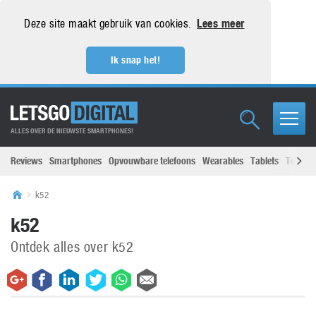
Deze site maakt gebruik van cookies.
Lees meer
Ik snap het!
ALLES OVER DE NIEUWSTE SMARTPHONES!
Reviews
Smartphones
Opvouwbare telefoons
Wearables
Tablets
Televisi
k52
k52
Ontdek alles over k52