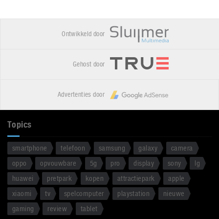
Ontwikkeld door
Gehost door
Advertenties door
Topics
smartphone
telefoon
samsung
galaxy
camera
oppo
opvouwbare
5g
pro
display
sony
lg
huawei
pretpark
kopen
attractiepark
apple
xiaomi
tv
spelcomputer
playstation
nieuwe
gaming
review
tablet