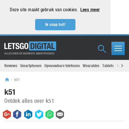
Deze site maakt gebruik van cookies.
Lees meer
Ik snap het!
ALLES OVER DE NIEUWSTE SMARTPHONES!
Reviews
Smartphones
Opvouwbare telefoons
Wearables
Tablets
Televisi
k51
k51
Ontdek alles over k51