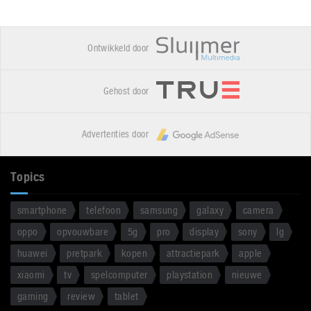
Ontwikkeld door
Gehost door
Advertenties door
Topics
smartphone
telefoon
samsung
galaxy
camera
oppo
opvouwbare
5g
pro
display
sony
lg
huawei
pretpark
kopen
attractiepark
apple
xiaomi
tv
spelcomputer
playstation
nieuwe
gaming
review
tablet