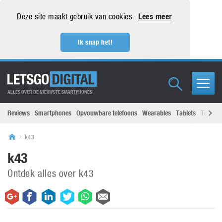
Deze site maakt gebruik van cookies.
Lees meer
Ik snap het!
ALLES OVER DE NIEUWSTE SMARTPHONES!
Reviews
Smartphones
Opvouwbare telefoons
Wearables
Tablets
Televisi
k43
k43
Ontdek alles over k43