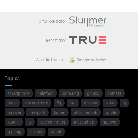
Ontwikkeld door
Gehost door
Advertenties door
Topics
smartphone
telefoon
samsung
galaxy
camera
oppo
opvouwbare
5g
pro
display
sony
lg
huawei
pretpark
kopen
attractiepark
apple
xiaomi
tv
spelcomputer
playstation
nieuwe
gaming
review
tablet