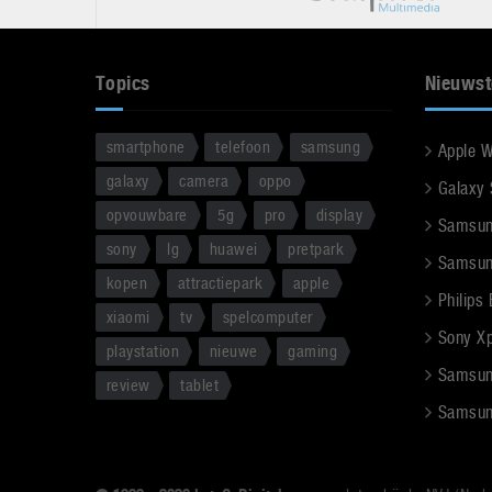
Topics
Nieuwst
smartphone
telefoon
samsung
Apple 
galaxy
camera
oppo
Galaxy
opvouwbare
5g
pro
display
Samsun
sony
lg
huawei
pretpark
Samsun
kopen
attractiepark
apple
Philips
xiaomi
tv
spelcomputer
Sony Xpe
playstation
nieuwe
gaming
Samsun
review
tablet
Samsun