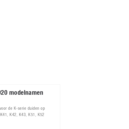
Virtual Reality
Alle merken
Olympus
martphones
Wearables
peakers & HiFi
Alle categorieën
pelcomputers
ysteemcamera’s
020 modelnamen
e
oor de K-serie duiden op
G K41, K42, K43, K51, K52