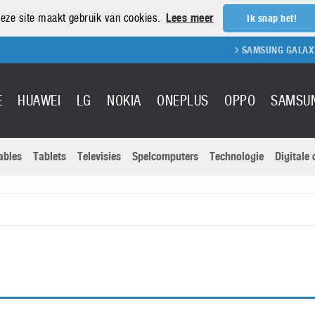
eze site maakt gebruik van cookies.
Lees meer
Ik snap het!
SAMSUNG GALAXY S
E
HUAWEI
LG
NOKIA
ONEPLUS
OPPO
SAMSU
ables
Tablets
Televisies
Spelcomputers
Technologie
Digitale
Actuele nieu
Sony
Panasonic
Vivo
Google
onitoren
Tablets
Xiaomi
Microsoft
pvouwbare
Technologie
Canon
Nintendo
elefoons
Televisies
Nikon
S & Software