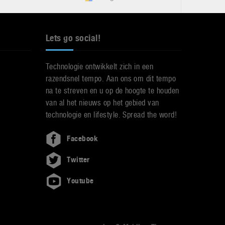
Lets go social!
Technologie ontwikkelt zich in een
razendsnel tempo. Aan ons om dit tempo
na te streven en u op de hoogte te houden
van al het nieuws op het gebied van
technologie en lifestyle. Spread the word!
Facebook
Twitter
Youtube