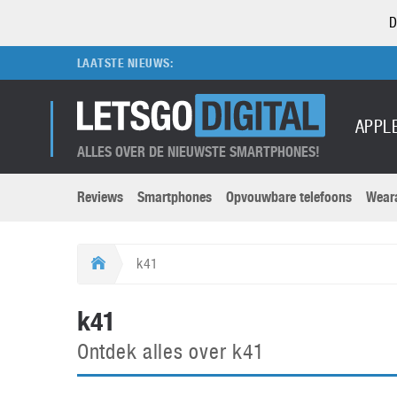
D
LAATSTE NIEUWS:
APPL
ALLES OVER DE NIEUWSTE SMARTPHONES!
Reviews
Smartphones
Opvouwbare telefoons
Wear
Merken submenu
Categorien submenu
Apple
LG
k41
Caviar
Motorola
5G
Computer
M
k41
Computermuseum
Nokia
Aanbiedingen
Digitale camera’s
O
Ontdek alles over k41
Honor
OnePlus
t
Abonnement
DSLR camera’s
Huawei
Oppo
O