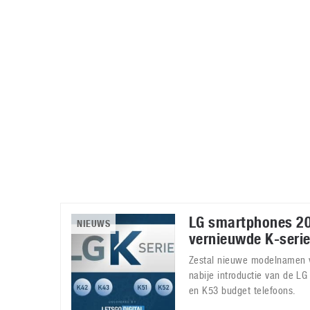
Accessoires
Gratis producten
HTC
Samsung
S
Apps
Hardware
S
Beurzen
Home entertainment
S
Camcorders
Industrie nieuws
S
LG smartphones 2
NIEUWS
vernieuwde K-seri
Zestal nieuwe modelnamen v
nabije introductie van de L
en K53 budget telefoons.