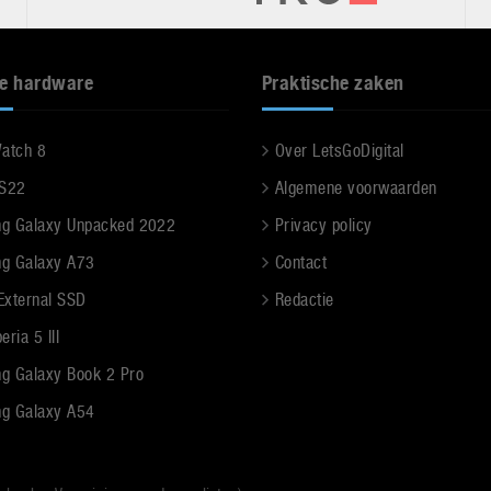
e hardware
Praktische zaken
Watch 8
Over LetsGoDigital
 S22
Algemene voorwaarden
g Galaxy Unpacked 2022
Privacy policy
g Galaxy A73
Contact
 External SSD
Redactie
ria 5 III
g Galaxy Book 2 Pro
g Galaxy A54