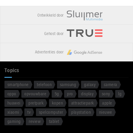
Ontwikkeld door
Gehost door
Advertenties door
Topics
smartphone
telefoon
samsung
galaxy
camera
oppo
opvouwbare
5g
pro
display
sony
lg
huawei
pretpark
kopen
attractiepark
apple
xiaomi
tv
spelcomputer
playstation
nieuwe
gaming
review
tablet