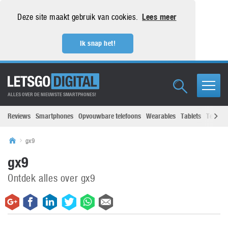
Deze site maakt gebruik van cookies.
Lees meer
Ik snap het!
ALLES OVER DE NIEUWSTE SMARTPHONES!
Reviews
Smartphones
Opvouwbare telefoons
Wearables
Tablets
Televisi
gx9
gx9
Ontdek alles over gx9