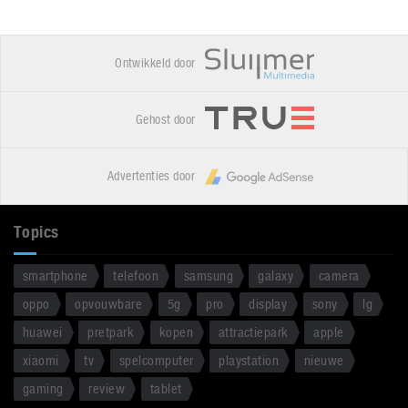
Ontwikkeld door
Gehost door
Advertenties door
Topics
smartphone
telefoon
samsung
galaxy
camera
oppo
opvouwbare
5g
pro
display
sony
lg
huawei
pretpark
kopen
attractiepark
apple
xiaomi
tv
spelcomputer
playstation
nieuwe
gaming
review
tablet