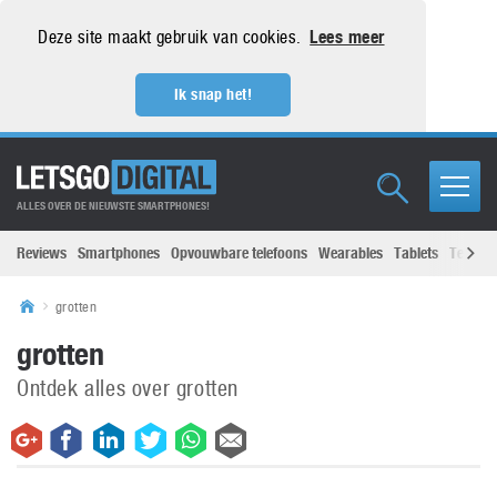
Deze site maakt gebruik van cookies.
Lees meer
Ik snap het!
ALLES OVER DE NIEUWSTE SMARTPHONES!
Reviews
Smartphones
Opvouwbare telefoons
Wearables
Tablets
Televisi
grotten
grotten
Ontdek alles over grotten