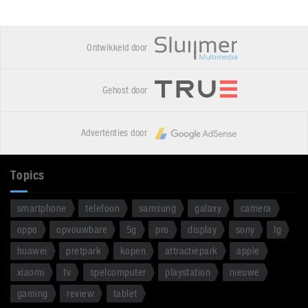
Ontwikkeld door
Gehost door
Advertenties door
Topics
smartphone
telefoon
samsung
galaxy
camera
oppo
opvouwbare
5g
pro
display
sony
lg
huawei
pretpark
kopen
attractiepark
apple
xiaomi
tv
spelcomputer
playstation
nieuwe
gaming
review
tablet