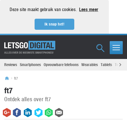
Deze site maakt gebruik van cookies.
Lees meer
Ik snap het!
ALLES OVER DE NIEUWSTE SMARTPHONES!
Reviews
Smartphones
Opvouwbare telefoons
Wearables
Tablets
Televisi
ft7
ft7
Ontdek alles over ft7