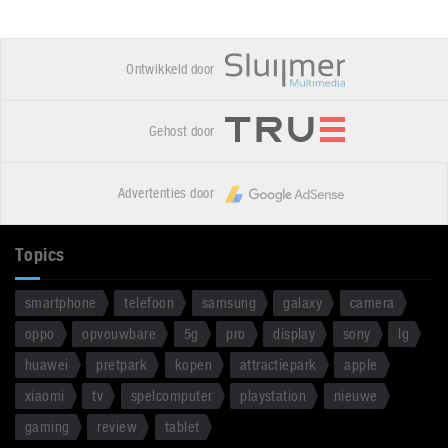
Ontwikkeld door
Gehost door
Advertenties door
Topics
smartphone
telefoon
samsung
galaxy
camera
oppo
opvouwbare
5g
pro
display
sony
lg
huawei
pretpark
kopen
attractiepark
apple
xiaomi
tv
spelcomputer
playstation
nieuwe
gaming
review
tablet